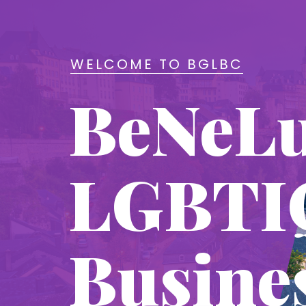
WELCOME TO BGLBC
BeNeL
LGBTI
Busine