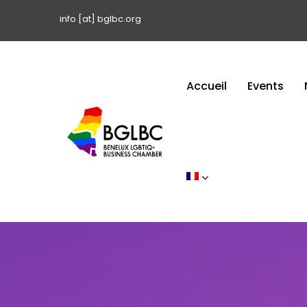
info [at] bglbc.org
Accueil
Events