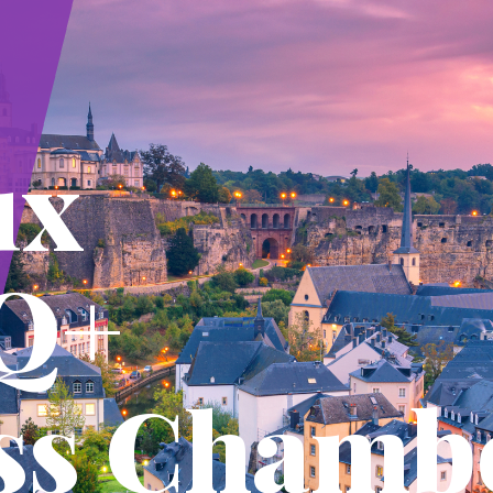
ux
Q+
ss Chamb