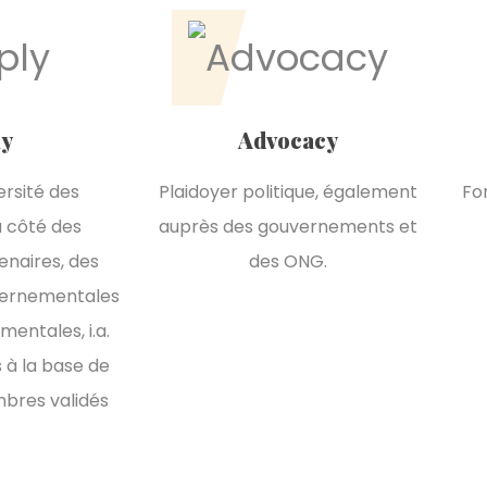
ly
Advocacy
ersité des
Plaidoyer politique, également
Fo
u côté des
auprès des gouvernements et
enaires, des
des ONG.
vernementales
entales, i.a.
 à la base de
bres validés