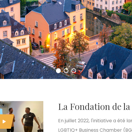
La Fondation de l
En juillet 2022, l'initiative a ét
LGBTIQ+ Business Chamber (BGL