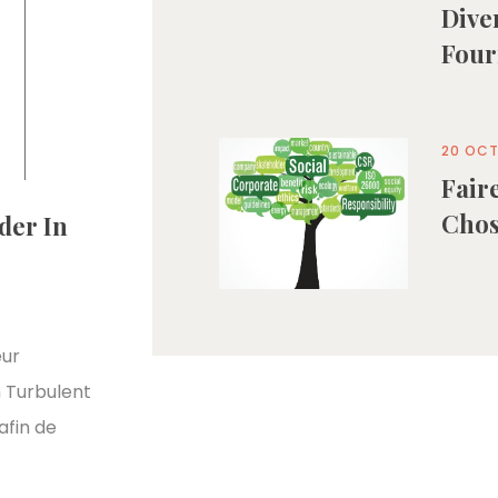
Dive
Four
20 OCT
Fair
Cho
der In
eur
n Turbulent
afin de