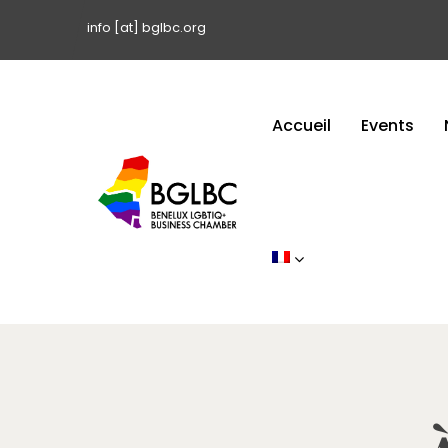
info [at] bglbc.org
Accueil
Events