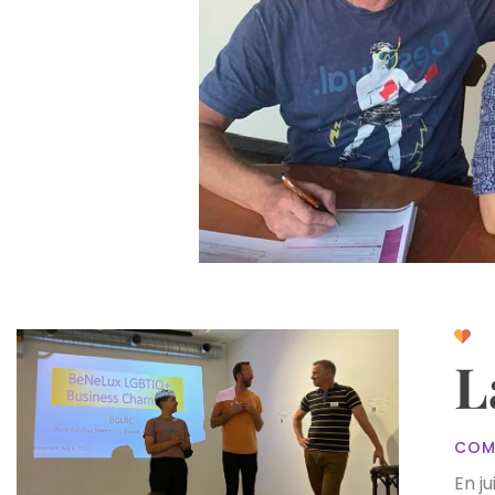
L
COM
En j