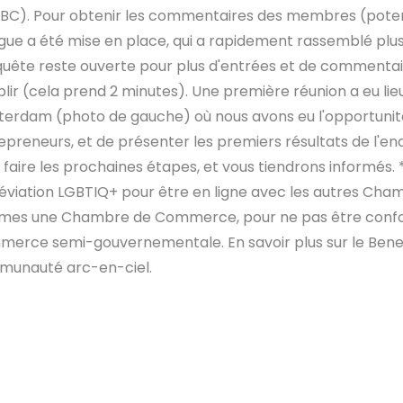
BC). Pour obtenir les commentaires des membres (poten
ingue a été mise en place, qui a rapidement rassemblé plus
quête reste ouverte pour plus d'entrées et de commentaire
lir (cela prend 2 minutes). Une première réunion a eu li
erdam (photo de gauche) où nous avons eu l'opportunité
epreneurs, et de présenter les premiers résultats de l'en
 faire les prochaines étapes, et vous tiendrons informés. 
réviation LGBTIQ+ pour être en ligne avec les autres Cha
es une Chambre de Commerce, pour ne pas être conf
erce semi-gouvernementale. En savoir plus sur le Benelu
unauté arc-en-ciel.