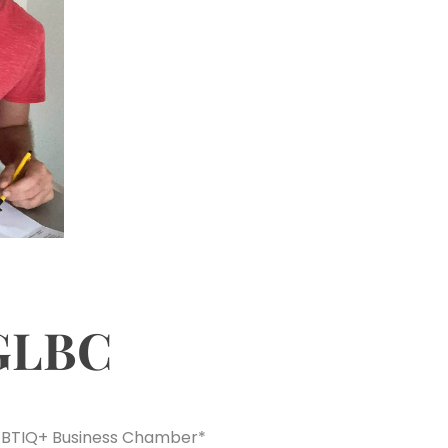
BGLBC
x LGBTIQ+ Business Chamber*