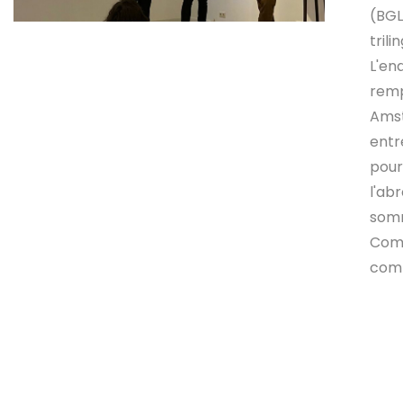
(BGL
tril
L'en
remp
Amst
entr
pour
l'ab
somm
Comm
comm