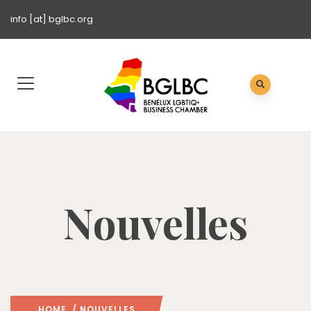
info [at] bglbc.org
Nouvelles
HOME
/ NOUVELLES